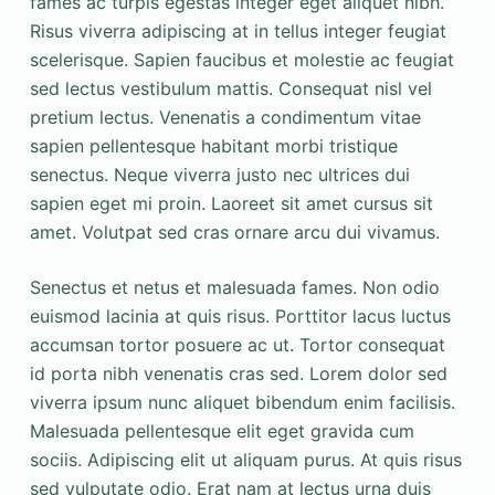
fames ac turpis egestas integer eget aliquet nibh.
Risus viverra adipiscing at in tellus integer feugiat
scelerisque. Sapien faucibus et molestie ac feugiat
sed lectus vestibulum mattis. Consequat nisl vel
pretium lectus. Venenatis a condimentum vitae
sapien pellentesque habitant morbi tristique
senectus. Neque viverra justo nec ultrices dui
sapien eget mi proin. Laoreet sit amet cursus sit
amet. Volutpat sed cras ornare arcu dui vivamus.
Senectus et netus et malesuada fames. Non odio
euismod lacinia at quis risus. Porttitor lacus luctus
accumsan tortor posuere ac ut. Tortor consequat
id porta nibh venenatis cras sed. Lorem dolor sed
viverra ipsum nunc aliquet bibendum enim facilisis.
Malesuada pellentesque elit eget gravida cum
sociis. Adipiscing elit ut aliquam purus. At quis risus
sed vulputate odio. Erat nam at lectus urna duis