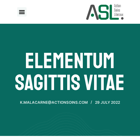
S
k
i
p
t
o
Elementum
c
o
sagittis vitae
n
t
e
n
K.MALACARNE@ACTIONSOINS.COM
29 JULY 2022
t