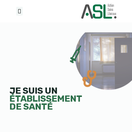
S
k
i
p
t
o
c
o
n
t
e
JE SUIS UN
n
ÉTABLISSEMENT
t
DE SANTÉ