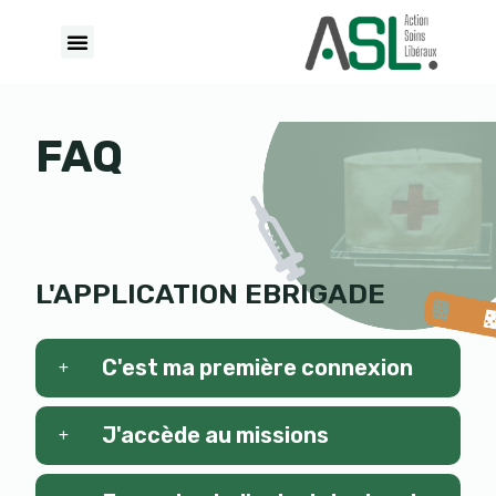
S
k
i
p
t
FAQ
o
c
o
n
t
L'APPLICATION EBRIGADE
e
n
C'est ma première connexion
t
J'accède au missions